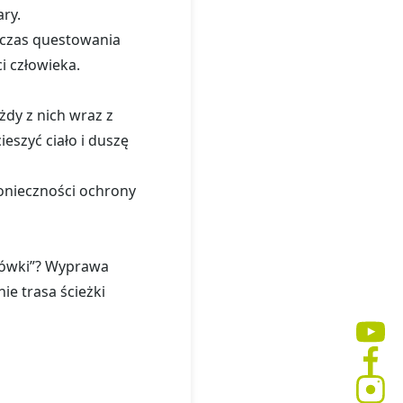
ary.
dczas questowania
ci człowieka.
żdy z nich wraz z
eszyć ciało i duszę
konieczności ochrony
rówki”? Wyprawa
ie trasa ścieżki