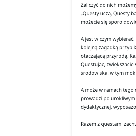
Zaliczyć do nich możemy
„Questy uczą, Questy b
możecie się sporo dowie
A jest w czym wybierać,
kolejną zagadką przybli
otaczającą przyrodą. Każ
Questując, zwiększacie 
środowiska, w tym mokra
A może w ramach tego d
prowadzi po urokliwym m
dydaktycznej, wyposażo
Razem z questami zachwy