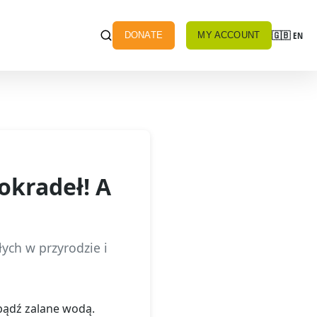
🇬🇧
EN
DONATE
MY ACCOUNT
okradeł! A
ych w przyrodzie i
bądź zalane wodą.