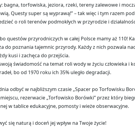
: bagna, torfowiska, jeziora, rzeki, tereny zalewowe i mocz
awią, Questy super są wyprawą!” – tak więc i tym razem po
dzieć o roli terenów podmokłych w przyrodzie i działalnoś
 bo questów przyrodniczych w całej Polsce mamy aż 110! Ka
ża do poznania tajemnic przyrody. Każdy z nich pozwala naci
dy kusi i zachęca do przejścia.
swoją świadomość na temat roli wody w życiu człowieka i 
deł, bo od 1970 roku ich 35% uległo degradacji.
nia odbyć w najbliższym czasie „Spacer po Torfowisku Bo
iejscu, rezerwacie „Torfowisko Borówki” przez który biegn
nej w tablice edukacyjne, pomosty i wieże obserwacyjne.
ć się naturą i doceń jej wpływ na Twoje życie!