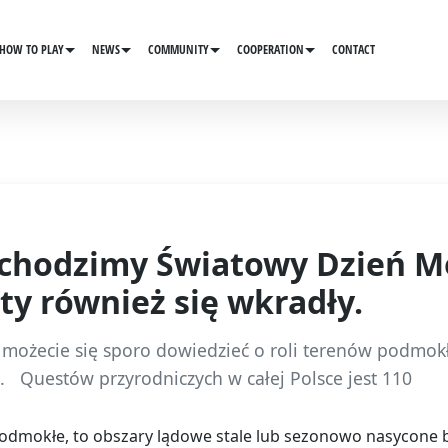
HOW TO PLAY
NEWS
COMMUNITY
COOPERATION
CONTACT
bchodzimy Światowy Dzień M
ty również się wkradły.
możecie się sporo dowiedzieć o roli terenów podmokł
a. Questów przyrodniczych w całej Polsce jest 110
 podmokłe, to obszary lądowe stale lub sezonowo nasycone 