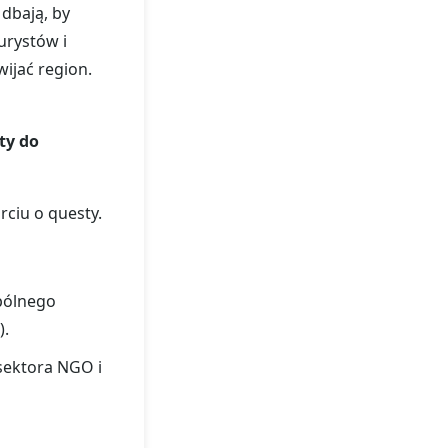
dbają, by
urystów i
ijać region.
ty do
rciu o questy.
pólnego
).
sektora NGO i