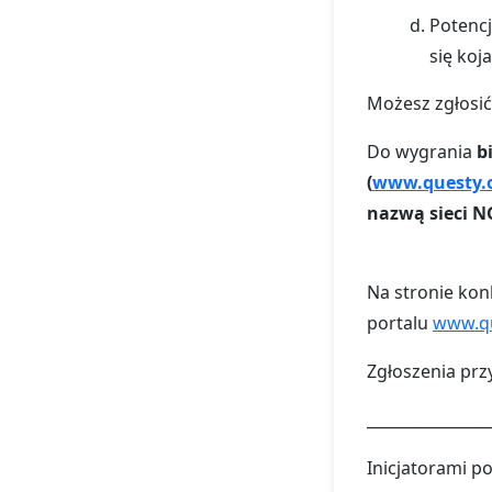
Potencj
się koja
Możesz zgłosić
Do wygrania
b
(
www.questy.
nazwą sieci N
Na stronie kon
portalu
www.qu
Zgłoszenia prz
________________
Inicjatorami po