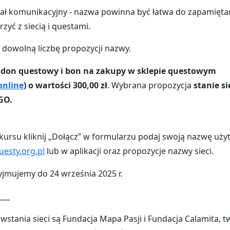
ał komunikacyjny - nazwa powinna być łatwa do zapamięta
rzyć z siecią i questami.
 dowolną liczbę propozycji nazwy.
idon questowy i bon na zakupy w sklepie questowym
online
) o wartości 300,00 zł
. Wybrana propozycja
stanie si
GO.
kursu kliknij „Dołącz” w formularzu podaj swoją nazwę uż
esty.org.pl
lub w aplikacji oraz propozycje nazwy sieci.
yjmujemy do 24 września 2025 r.
___
wstania sieci są Fundacja Mapa Pasji i Fundacja Calamita, 