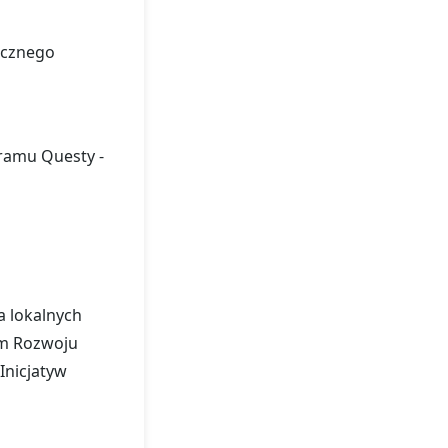
ecznego
ramu Questy -
a lokalnych
um Rozwoju
nicjatyw