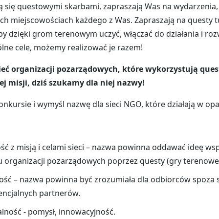
ą się questowymi skarbami, zapraszają Was na wydarzenia, 
ch miejscowościach każdego z Was. Zapraszają na questy t
y dzięki grom terenowym uczyć, włączać do działania i rozw
lne cele, możemy realizować je razem!
eć organizacji pozarządowych, które wykorzystują ques
jej misji, dziś szukamy dla niej nazwy!
onkursie i wymyśl nazwę dla sieci NGO, które działają w opa
ć z misją i celami sieci – nazwa powinna oddawać ideę ws
 organizacji pozarządowych poprzez questy (gry terenowe
ość – nazwa powinna być zrozumiała dla odbiorców spoza 
encjalnych partnerów.
lność - pomysł, innowacyjność.