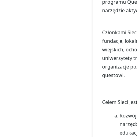
programu Ques
narzędzie aktyw
Członkami Siec
fundacje, loka
wiejskich, och
uniwersytety t
organizacje po
questowi.
Celem Sieci jest
Rozwój
narzędz
edukacj