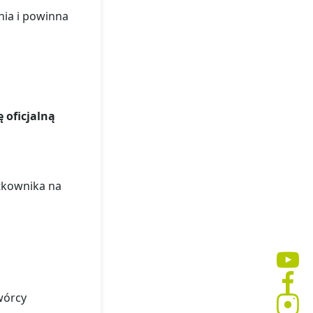
nia i powinna
ę oficjalną
ytkownika na
twórcy