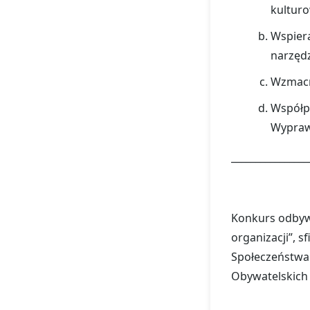
kulturo
Wspier
narzędz
Wzmacni
Współp
Wypraw
________________
Konkurs odbywa
organizacji”, 
Społeczeństwa
Obywatelskic