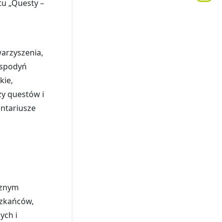
u „Questy –
arzyszenia,
gospodyń
kie,
zy questów i
ntariusze
cznym
szkańców,
ych i