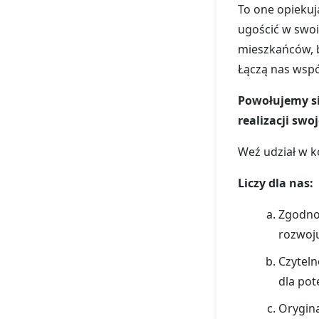
To one opiekuj
ugościć w swoi
mieszkańców, b
Łączą nas wspó
Powołujemy si
realizacji swo
Weź udział w k
Liczy dla nas:
Zgodnoś
rozwoju
Czyteln
dla pot
Orygina