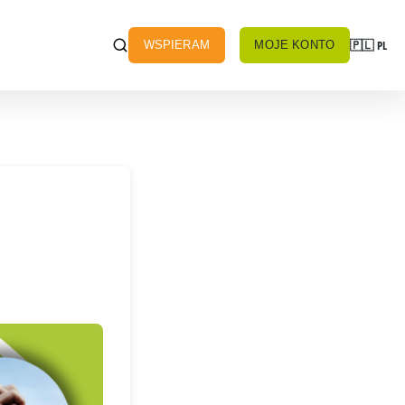
🇵🇱
PL
WSPIERAM
MOJE KONTO