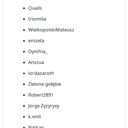
Quails
triomilia
WielkopolskiMateusz
emzeta
Dymfna_
Anszua
lordazaroth
Zielone gołębie
Robert2891
Jorge Zyzyryxy
k.vmll
Natkan