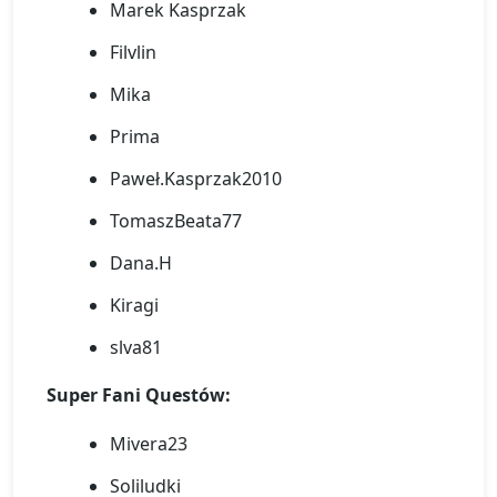
Marek Kasprzak
Filvlin
Mika
Prima
Paweł.Kasprzak2010
TomaszBeata77
Dana.H
Kiragi
slva81
Super Fani Questów:
Mivera23
Soliludki