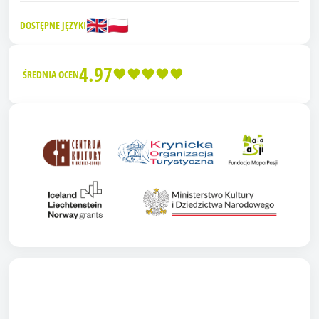
🇬🇧
🇵🇱
DOSTĘPNE JĘZYKI
4.97
ŚREDNIA OCEN