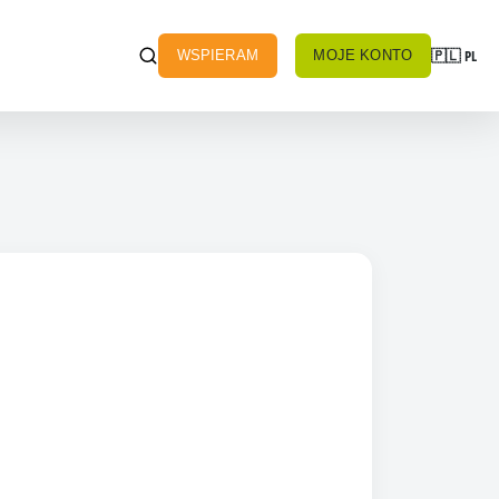
🇵🇱
PL
WSPIERAM
MOJE KONTO