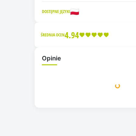
🇵🇱
DOSTĘPNE JĘZYKI
4.94
ŚREDNIA OCEN
Opinie