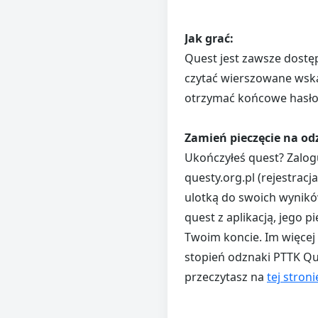
Jak grać:
Quest jest zawsze dostę
czytać wierszowane wska
otrzymać końcowe hasło 
Zamień pieczęcie na od
Ukończyłeś quest? Zalogu
questy.org.pl (rejestracj
ulotką do swoich wyników
quest z aplikacją, jego 
Twoim koncie. Im więce
stopień odznaki PTTK Q
przeczytasz na
tej stroni