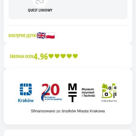
QUEST LINIOWY
🇬🇧
🇵🇱
DOSTĘPNE JĘZYKI
4.96
ŚREDNIA OCEN