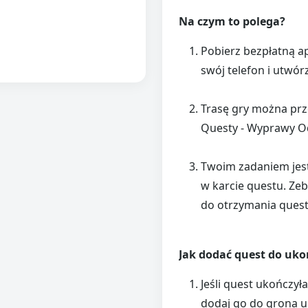
Na czym to polega?
Pobierz bezpłatną a
swój telefon i utwór
Trasę gry można prze
Questy - Wyprawy 
Twoim zadaniem jes
w karcie questu. Ze
do otrzymania ques
Jak dodać quest do uk
Jeśli quest ukończy
dodaj go do grona u