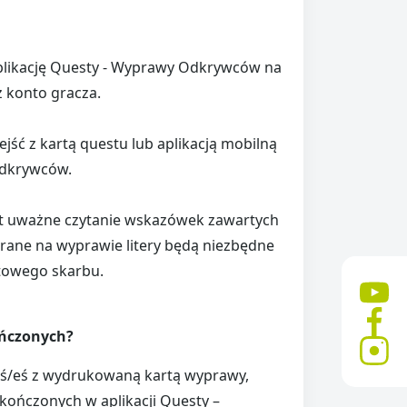
plikację Questy - Wyprawy Odkrywców na
z konto gracza.
jść z kartą questu lub aplikacją mobilną
Odkrywców.
t uważne czytanie wskazówek zawartych
brane na wyprawie litery będą niezbędne
towego skarbu.
ończonych?
łaś/eś z wydrukowaną kartą wyprawy,
kończonych w aplikacji Questy –