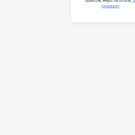
questów, wejdź na stronę
"
Questach"