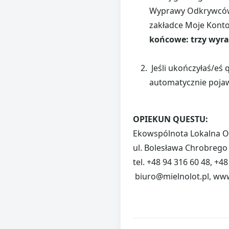
Wyprawy Odkrywców 
zakładce Moje Konto,
końcowe: trzy wyraz
Jeśli ukończyłaś/eś q
automatycznie pojaw
OPIEKUN QUESTU:
Ekowspólnota Lokalna O
ul. Bolesława Chrobrego
tel. +48 94 316 60 48, +4
biuro@mielnolot.pl, www