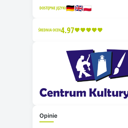
🇩🇪
🇬🇧
🇵🇱
DOSTĘPNE JĘZYKI
4.97
ŚREDNIA OCEN
Opinie