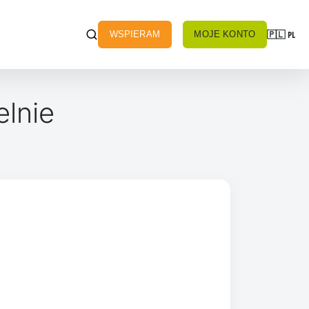
🇵🇱
PL
WSPIERAM
MOJE KONTO
lnie