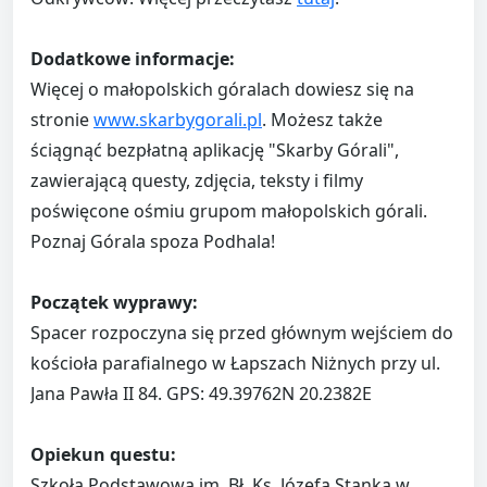
Dodatkowe informacje:
Więcej o małopolskich góralach dowiesz się na
stronie
www.skarbygorali.pl
. Możesz także
ściągnąć bezpłatną aplikację "Skarby Górali",
zawierającą questy, zdjęcia, teksty i filmy
poświęcone ośmiu grupom małopolskich górali.
Poznaj Górala spoza Podhala!
Początek wyprawy:
Spacer rozpoczyna się przed głównym wejściem do
kościoła parafialnego w Łapszach Niżnych przy ul.
Jana Pawła II 84. GPS: 49.39762N 20.2382E
Opiekun questu:
Szkoła Podstawowa im. Bł. Ks. Józefa Stanka w