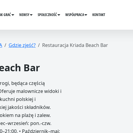
AK GRAĆ
NEWSY
SPOŁECZNOŚĆ
WSPÓŁPRACA
KONTAKT
A
Gdzie zjeść?
Restauracja Kriada Beach Bar
Beach Bar
ogi, będąca częścią
eruje malownicze widoki i
uchni polskiej i
j jakości składników.
okiem na plażę i zalew.
iec–wrzesień: pon.-czw.
00–21:00. • Październik–maj: