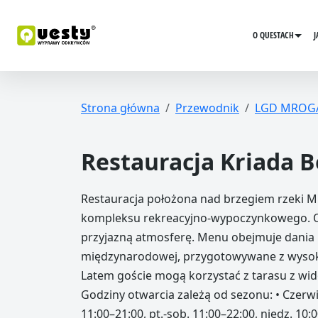
O QUESTACH
J
Strona główna
Przewodnik
LGD MROG
Restauracja Kriada 
Restauracja położona nad brzegiem rzeki Mr
kompleksu rekreacyjno-wypoczynkowego. Of
przyjazną atmosferę. Menu obejmuje dania k
międzynarodowej, przygotowywane z wysokie
Latem goście mogą korzystać z tarasu z wid
Godziny otwarcia zależą od sezonu: • Czerw
11:00–21:00, pt.-sob. 11:00–22:00, niedz. 10: