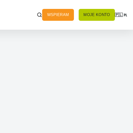
🇵🇱
PL
WSPIERAM
MOJE KONTO