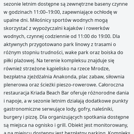
sezonie letnim dostępne są zewnętrzne baseny czynne
w godzinach 11:00–19:00, zapewniające ochłodę w
upalne dni. Miłośnicy sportów wodnych mogą
skorzystać z wypożyczalni kajaków i rowerków
wodnych, czynnej codziennie od 11:00 do 19:00. Dla
aktywnych przygotowano park linowy z trasami o
różnym stopniu trudności, wake park oraz boiska do
piłki plażowej. Na terenie kompleksu znajduje się
również strzeżone kąpielisko na rzece Mrodze,
bezpłatna zjeżdżalnia Anakonda, plac zabaw, siłownia
plenerowa oraz ścieżki pieszo-rowerowe. Całoroczna
restauracja Kriada Beach Bar oferuje różnorodne dania
i napoje, a w sezonie letnim działają dodatkowe punkty
gastronomiczne serwujące lody, gofry, naleśniki,
burgery i pizzę. Dla organizujących spotkania dostępne
są miejsca na ognisko i grill. Obiekt jest monitorowany,
a na miejscu dostępny jest bezpłatny parking. Kompleks